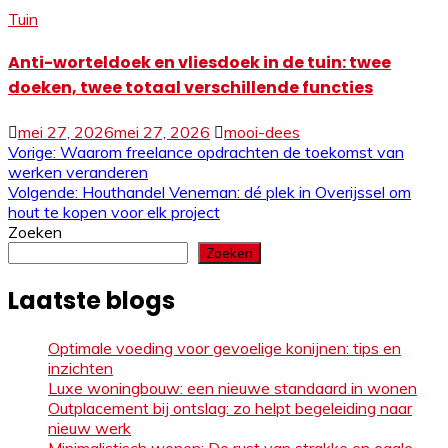
Tuin
Anti-worteldoek en vliesdoek in de tuin: twee
doeken, twee totaal verschillende functies
mei 27, 2026
mei 27, 2026
mooi-dees
Bericht
Vorige:
Waarom freelance opdrachten de toekomst van
werken veranderen
navigatie
Volgende:
Houthandel Veneman: dé plek in Overijssel om
hout te kopen voor elk project
Zoeken
Zoeken
Laatste blogs
Optimale voeding voor gevoelige konijnen: tips en
inzichten
Luxe woningbouw: een nieuwe standaard in wonen
Outplacement bij ontslag: zo helpt begeleiding naar
nieuw werk