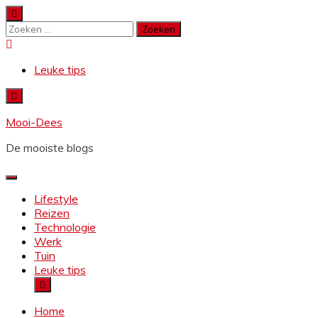
Ga
naar
Zoeken
de
naar:
inhoud
Leuke tips
Mooi-Dees
De mooiste blogs
Lifestyle
Reizen
Technologie
Werk
Tuin
Leuke tips
Home